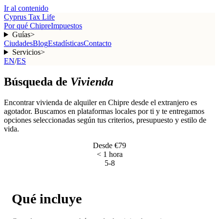
Ir al contenido
Cyprus Tax Life
Por qué Chipre
Impuestos
Guías
>
Ciudades
Blog
Estadísticas
Contacto
Servicios
>
EN
/
ES
Búsqueda de
Vivienda
Encontrar vivienda de alquiler en Chipre desde el extranjero es
agotador. Buscamos en plataformas locales por ti y te entregamos
opciones seleccionadas según tus criterios, presupuesto y estilo de
vida.
Desde €79
< 1 hora
5-8
Qué incluye