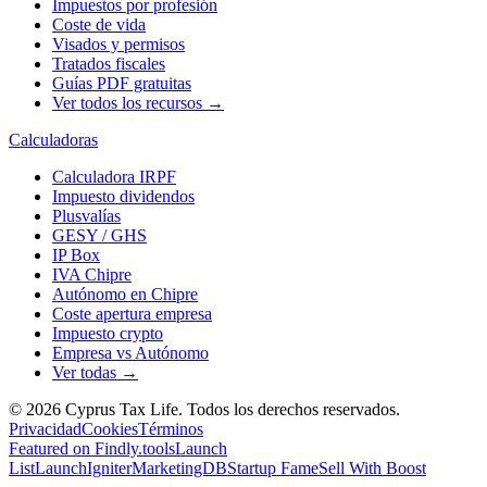
Impuestos por profesión
Coste de vida
Visados y permisos
Tratados fiscales
Guías PDF gratuitas
Ver todos los recursos →
Calculadoras
Calculadora IRPF
Impuesto dividendos
Plusvalías
GESY / GHS
IP Box
IVA Chipre
Autónomo en Chipre
Coste apertura empresa
Impuesto crypto
Empresa vs Autónomo
Ver todas →
© 2026 Cyprus Tax Life. Todos los derechos reservados.
Privacidad
Cookies
Términos
Featured on Findly.tools
Launch
List
LaunchIgniter
MarketingDB
Startup Fame
Sell With Boost