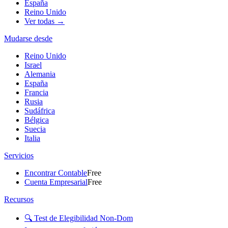
España
Reino Unido
Ver todas →
Mudarse desde
Reino Unido
Israel
Alemania
España
Francia
Rusia
Sudáfrica
Bélgica
Suecia
Italia
Servicios
Encontrar Contable
Free
Cuenta Empresarial
Free
Recursos
🔍 Test de Elegibilidad Non-Dom