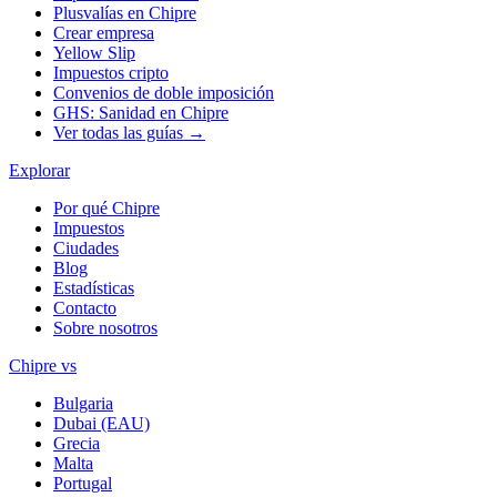
Plusvalías en Chipre
Crear empresa
Yellow Slip
Impuestos cripto
Convenios de doble imposición
GHS: Sanidad en Chipre
Ver todas las guías →
Explorar
Por qué Chipre
Impuestos
Ciudades
Blog
Estadísticas
Contacto
Sobre nosotros
Chipre vs
Bulgaria
Dubai (EAU)
Grecia
Malta
Portugal