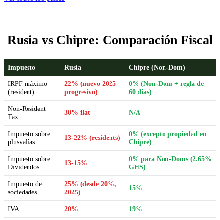
Rusia vs Chipre: Comparación Fiscal
Impuesto
Rusia
Chipre (Non-Dom)
IRPF máximo
22% (nuevo 2025
0% (Non-Dom + regla de
(resident)
progresivo)
60 días)
Non-Resident
30% flat
N/A
Tax
Impuesto sobre
0% (excepto propiedad en
13-22% (residents)
plusvalías
Chipre)
Impuesto sobre
0% para Non-Doms (2.65%
13-15%
Dividendos
GHS)
Impuesto de
25% (desde 20%,
15%
sociedades
2025)
IVA
20%
19%