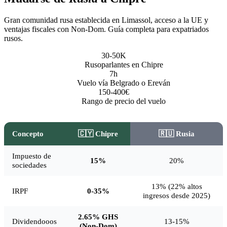
Gran comunidad rusa establecida en Limassol, acceso a la UE y
ventajas fiscales con Non-Dom. Guía completa para expatriados
rusos.
30-50K
Rusoparlantes en Chipre
7h
Vuelo vía Belgrado o Ereván
150-400€
Rango de precio del vuelo
Concepto
🇨🇾 Chipre
🇷🇺 Rusia
Impuesto de
15%
20%
sociedades
13% (22% altos
IRPF
0-35%
ingresos desde 2025)
2.65% GHS
Dividendooos
13-15%
(Non-Dom)