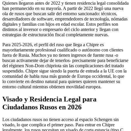
Quienes llegaron antes de 2022 y tienen residencia legal consolidada
han permanecido en su mayoría. A partir de 2022 llegó una nueva
ola de rusos que buscan salir del entorno sancionado: técnicos,
desarrolladores de software, emprendedores de tecnología, nómadas
digitales y familias con hijos en edad escolar. Estos perfiles son
distintos al inversor o empresario del ciclo anterior y llegan con
estrategias de estructuración fiscal completamente nuevas.
Para 2025-2026, el perfil del ruso que llega a Chipre es
mayoritariamente profesional cualificado o autónomo con clientes
fuera de Rusia. Muchos ya no tienen ingresos de fuente rusa -o
buscan activamente dejar de tenerlos- precisamente para beneficiarse
del régimen Non-Dom chipriota sin las complicaciones del tratado
suspendido. Chipre sigue siendo la puerta de entrada a la UE con la
comunidad de habla rusa más grande de Europa occidental, lo que
lo convierte en destino natural para quienes quieren mantener su
entorno cultural mientras obtienen movilidad europea.
Visado y Residencia Legal para
Ciudadanos Rusos en 2026
Los ciudadanos rusos no tienen acceso al espacio Schengen sin
visado, lo que complica el primer paso. Para entrar en Chipre
legalmente, los rusos necesitan un visado de corta estancia (tipo C,