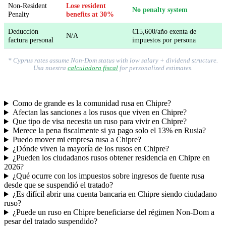
Non-Resident
Lose resident
No penalty system
Penalty
benefits at 30%
Deducción
€15,600/año exenta de
N/A
factura personal
impuestos por persona
* Cyprus rates assume Non-Dom status with low salary + dividend structure.
Usa nuestra
calculadora fiscal
for personalized estimates.
Como de grande es la comunidad rusa en Chipre?
Afectan las sanciones a los rusos que viven en Chipre?
Que tipo de visa necesita un ruso para vivir en Chipre?
Merece la pena fiscalmente si ya pago solo el 13% en Rusia?
Puedo mover mi empresa rusa a Chipre?
¿Dónde viven la mayoría de los rusos en Chipre?
¿Pueden los ciudadanos rusos obtener residencia en Chipre en
2026?
¿Qué ocurre con los impuestos sobre ingresos de fuente rusa
desde que se suspendió el tratado?
¿Es difícil abrir una cuenta bancaria en Chipre siendo ciudadano
ruso?
¿Puede un ruso en Chipre beneficiarse del régimen Non-Dom a
pesar del tratado suspendido?