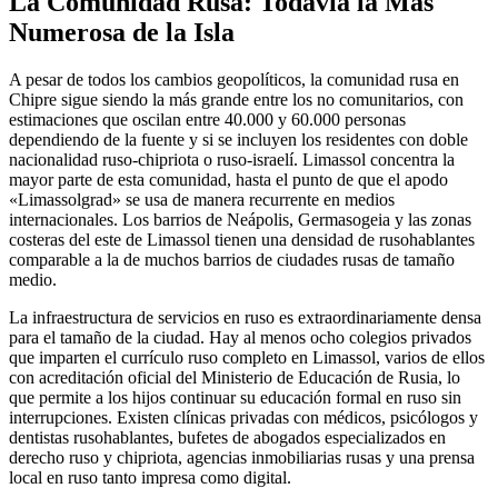
La Comunidad Rusa: Todavía la Más
Numerosa de la Isla
A pesar de todos los cambios geopolíticos, la comunidad rusa en
Chipre sigue siendo la más grande entre los no comunitarios, con
estimaciones que oscilan entre 40.000 y 60.000 personas
dependiendo de la fuente y si se incluyen los residentes con doble
nacionalidad ruso-chipriota o ruso-israelí. Limassol concentra la
mayor parte de esta comunidad, hasta el punto de que el apodo
«Limassolgrad» se usa de manera recurrente en medios
internacionales. Los barrios de Neápolis, Germasogeia y las zonas
costeras del este de Limassol tienen una densidad de rusohablantes
comparable a la de muchos barrios de ciudades rusas de tamaño
medio.
La infraestructura de servicios en ruso es extraordinariamente densa
para el tamaño de la ciudad. Hay al menos ocho colegios privados
que imparten el currículo ruso completo en Limassol, varios de ellos
con acreditación oficial del Ministerio de Educación de Rusia, lo
que permite a los hijos continuar su educación formal en ruso sin
interrupciones. Existen clínicas privadas con médicos, psicólogos y
dentistas rusohablantes, bufetes de abogados especializados en
derecho ruso y chipriota, agencias inmobiliarias rusas y una prensa
local en ruso tanto impresa como digital.