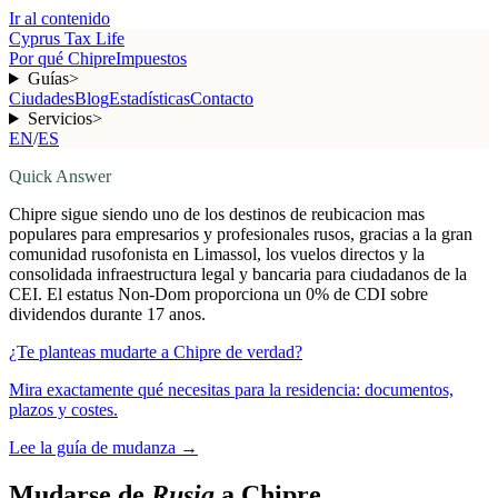
Ir al contenido
Cyprus Tax Life
Por qué Chipre
Impuestos
Guías
>
Ciudades
Blog
Estadísticas
Contacto
Servicios
>
EN
/
ES
Quick Answer
Chipre sigue siendo uno de los destinos de reubicacion mas
populares para empresarios y profesionales rusos, gracias a la gran
comunidad rusofonista en Limassol, los vuelos directos y la
consolidada infraestructura legal y bancaria para ciudadanos de la
CEI. El estatus Non-Dom proporciona un 0% de CDI sobre
dividendos durante 17 anos.
¿Te planteas mudarte a Chipre de verdad?
Mira exactamente qué necesitas para la residencia: documentos,
plazos y costes.
Lee la guía de mudanza
→
Mudarse de
Rusia
a Chipre