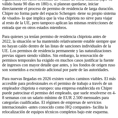
válido hasta 90 días en 180) o, si planean quedarse, iniciar
directamente el proceso de permiso de residencia de larga duración.
Chipre no forma parte del espacio Schengen -tiene su propio sistema
de visados- lo que implica que la visa chipriota no sirve para viajar
al resto de la UE, pero tampoco aplican las mismas restricciones de
entrada que en otros estados miembros.
Para quienes ya tenían permiso de residencia chipriota antes de
2022, la situación se ha mantenido relativamente estable siempre que
no hayan caído dentro de las listas de sanciones individuales de la
UE. Los permisos de residencia permanente y las naturalizaciones
previas siguen siendo válidos. Sin embargo, la renovación de
permisos temporales ha exigido en muchos casos justificar la fuente
de ingresos con mayor detalle que antes, y los fondos de origen ruso
son sometidos a escrutinio adicional por parte de las autoridades.
Para nuevas llegadas en 2026 existen varios caminos viables. El más
accesible para profesionales es el permiso de trabajo a través de un
empleador chipriota o europeo: una empresa establecida en Chipre
puede patrocinar el permiso del empleado, que suele resolverse en 4-
8 semanas con un salario mínimo de EUR 2.500 mensuales para
categorías cualificadas. El régimen de empresas de servicios
internacionales -antes conocido como HQ companies- facilita la
relocalización de equipos técnicos completos bajo este esquema.