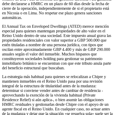
debe declararse a HMRC en un plazo de 60 días desde la fecha de
cierre de la operación, independientemente de si el propietario está
en Nicosia o en Lima. No respetar ese plazo genera sanciones
automáticas.
El Annual Tax on Enveloped Dwellings (ATED) merece mención
especial para quienes mantengan propiedades de alto valor en el
Reino Unido dentro de una sociedad. Este impuesto anual grava las
propiedades residenciales con valor superior a GBP 500.000 que
estén tituladas a nombre de una persona jurídica, con tipos que
oscilan entre aproximadamente GBP 4.400 y más de GBP 290.000
anuales según el valor del inmueble. Muchos hispanos que
constituyeron sociedades holding para gestionar su patrimonio
inmobiliario británico se encuentran con que este tributo anula parte
del beneficio estructural que buscaban.
La estrategia más habitual para quienes se relocalizan a Chipre y
mantienen inmuebles en el Reino Unido pasa por una revisión
integral de la estructura de titularidad antes de la mudanza:
determinar si conviene vender antes de cambiar de residencia -
aprovechando la exención de la vivienda habitual (Private
Residence Relief) si aún aplica-, o bien asumir las obligaciones
HMRC residuales y gestionarlas desde Chipre con el apoyo de un
agente fiscal en el Reino Unido. En cualquier caso, no actuar antes
de la mudanza y dejar que la situación «se resuelva sola» suele ser la