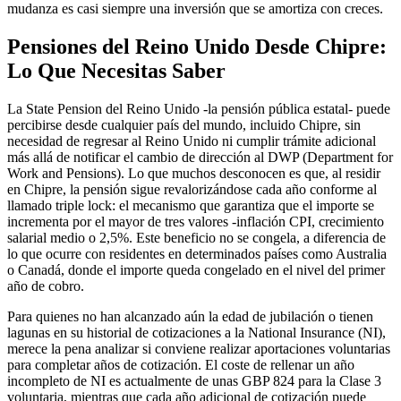
mudanza es casi siempre una inversión que se amortiza con creces.
Pensiones del Reino Unido Desde Chipre:
Lo Que Necesitas Saber
La State Pension del Reino Unido -la pensión pública estatal- puede
percibirse desde cualquier país del mundo, incluido Chipre, sin
necesidad de regresar al Reino Unido ni cumplir trámite adicional
más allá de notificar el cambio de dirección al DWP (Department for
Work and Pensions). Lo que muchos desconocen es que, al residir
en Chipre, la pensión sigue revalorizándose cada año conforme al
llamado triple lock: el mecanismo que garantiza que el importe se
incrementa por el mayor de tres valores -inflación CPI, crecimiento
salarial medio o 2,5%. Este beneficio no se congela, a diferencia de
lo que ocurre con residentes en determinados países como Australia
o Canadá, donde el importe queda congelado en el nivel del primer
año de cobro.
Para quienes no han alcanzado aún la edad de jubilación o tienen
lagunas en su historial de cotizaciones a la National Insurance (NI),
merece la pena analizar si conviene realizar aportaciones voluntarias
para completar años de cotización. El coste de rellenar un año
incompleto de NI es actualmente de unas GBP 824 para la Clase 3
voluntaria, mientras que cada año adicional de cotización puede