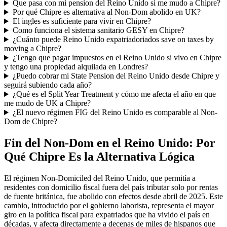
Que pasa con mi pension del Reino Unido si me mudo a Chipre?
Por qué Chipre es alternativa al Non-Dom abolido en UK?
El ingles es suficiente para vivir en Chipre?
Como funciona el sistema sanitario GESY en Chipre?
¿Cuánto puede Reino Unido expatriadoriados save on taxes by
moving a Chipre?
¿Tengo que pagar impuestos en el Reino Unido si vivo en Chipre
y tengo una propiedad alquilada en Londres?
¿Puedo cobrar mi State Pension del Reino Unido desde Chipre y
seguirá subiendo cada año?
¿Qué es el Split Year Treatment y cómo me afecta el año en que
me mudo de UK a Chipre?
¿El nuevo régimen FIG del Reino Unido es comparable al Non-
Dom de Chipre?
Fin del Non-Dom en el Reino Unido: Por
Qué Chipre Es la Alternativa Lógica
El régimen Non-Domiciled del Reino Unido, que permitía a
residentes con domicilio fiscal fuera del país tributar solo por rentas
de fuente británica, fue abolido con efectos desde abril de 2025. Este
cambio, introducido por el gobierno laborista, representa el mayor
giro en la política fiscal para expatriados que ha vivido el país en
décadas, y afecta directamente a decenas de miles de hispanos que