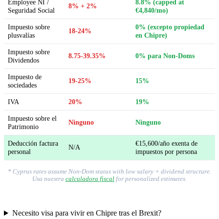
Employee NI /
8.8% (capped at
8% + 2%
Seguridad Social
€4,840/mo)
Impuesto sobre
0% (excepto propiedad
18-24%
plusvalías
en Chipre)
Impuesto sobre
8.75-39.35%
0% para Non-Doms
Dividendos
Impuesto de
19-25%
15%
sociedades
IVA
20%
19%
Impuesto sobre el
Ninguno
Ninguno
Patrimonio
Deducción factura
€15,600/año exenta de
N/A
personal
impuestos por persona
* Cyprus rates assume Non-Dom status with low salary + dividend structure.
Usa nuestra
calculadora fiscal
for personalized estimates.
Necesito visa para vivir en Chipre tras el Brexit?