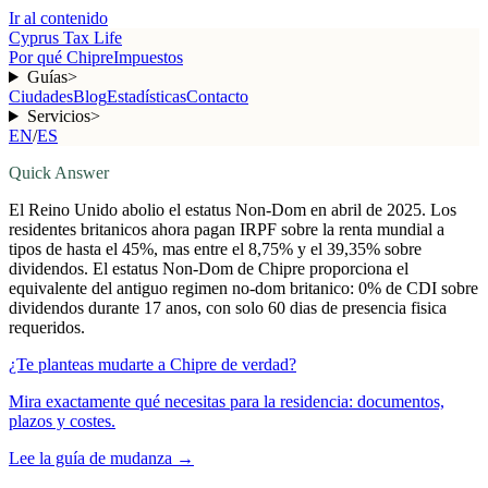
Ir al contenido
Cyprus Tax Life
Por qué Chipre
Impuestos
Guías
>
Ciudades
Blog
Estadísticas
Contacto
Servicios
>
EN
/
ES
Quick Answer
El Reino Unido abolio el estatus Non-Dom en abril de 2025. Los
residentes britanicos ahora pagan IRPF sobre la renta mundial a
tipos de hasta el 45%, mas entre el 8,75% y el 39,35% sobre
dividendos. El estatus Non-Dom de Chipre proporciona el
equivalente del antiguo regimen no-dom britanico: 0% de CDI sobre
dividendos durante 17 anos, con solo 60 dias de presencia fisica
requeridos.
¿Te planteas mudarte a Chipre de verdad?
Mira exactamente qué necesitas para la residencia: documentos,
plazos y costes.
Lee la guía de mudanza
→