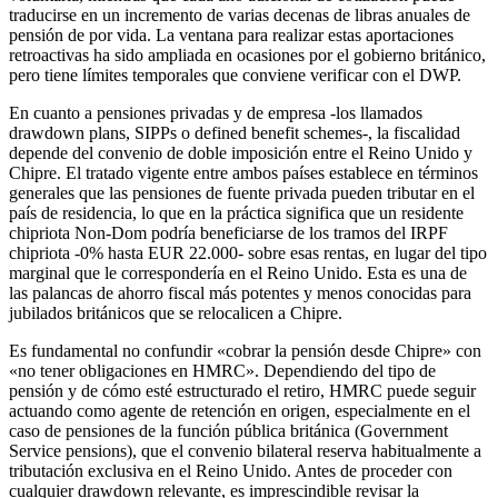
traducirse en un incremento de varias decenas de libras anuales de
pensión de por vida. La ventana para realizar estas aportaciones
retroactivas ha sido ampliada en ocasiones por el gobierno británico,
pero tiene límites temporales que conviene verificar con el DWP.
En cuanto a pensiones privadas y de empresa -los llamados
drawdown plans, SIPPs o defined benefit schemes-, la fiscalidad
depende del convenio de doble imposición entre el Reino Unido y
Chipre. El tratado vigente entre ambos países establece en términos
generales que las pensiones de fuente privada pueden tributar en el
país de residencia, lo que en la práctica significa que un residente
chipriota Non-Dom podría beneficiarse de los tramos del IRPF
chipriota -0% hasta EUR 22.000- sobre esas rentas, en lugar del tipo
marginal que le correspondería en el Reino Unido. Esta es una de
las palancas de ahorro fiscal más potentes y menos conocidas para
jubilados británicos que se relocalicen a Chipre.
Es fundamental no confundir «cobrar la pensión desde Chipre» con
«no tener obligaciones en HMRC». Dependiendo del tipo de
pensión y de cómo esté estructurado el retiro, HMRC puede seguir
actuando como agente de retención en origen, especialmente en el
caso de pensiones de la función pública británica (Government
Service pensions), que el convenio bilateral reserva habitualmente a
tributación exclusiva en el Reino Unido. Antes de proceder con
cualquier drawdown relevante, es imprescindible revisar la