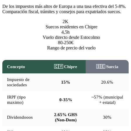
De los impuestos más altos de Europa a una tasa efectiva del 5-8%.
Comparación fiscal, trámites y consejos para expatriados suecos.
2K
Suecos residentes en Chipre
4,5h
Vuelo directo desde Estocolmo
80-250€
Rango de precio del vuelo
Concepto
🇨🇾 Chipre
🇸🇪 Suecia
Impuesto de
15%
20.6%
sociedades
IRPF (tipo
~57% (municipal
0-35%
maximo)
+ estatal)
2.65% GHS
Dividendooos
30%
(Non-Dom)