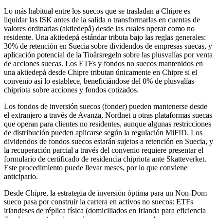
Lo más habitual entre los suecos que se trasladan a Chipre es
liquidar las ISK antes de la salida o transformarlas en cuentas de
valores ordinarias (aktiedepå) desde las cuales operar como no
residente. Una aktiedepå estándar tributa bajo las reglas generales:
30% de retención en Suecia sobre dividendos de empresas suecas, y
aplicación potencial de la Tioårsregeln sobre las plusvalías por venta
de acciones suecas. Los ETFs y fondos no suecos mantenidos en
una aktiedepå desde Chipre tributan únicamente en Chipre si el
convenio así lo establece, beneficiándose del 0% de plusvalías
chipriota sobre acciones y fondos cotizados.
Los fondos de inversión suecos (fonder) pueden mantenerse desde
el extranjero a través de Avanza, Nordnet u otras plataformas suecas
que operan para clientes no residentes, aunque algunas restricciones
de distribución pueden aplicarse según la regulación MiFID. Los
dividendos de fondos suecos estarán sujetos a retención en Suecia, y
la recuperación parcial a través del convenio requiere presentar el
formulario de certificado de residencia chipriota ante Skatteverket.
Este procedimiento puede llevar meses, por lo que conviene
anticiparlo.
Desde Chipre, la estrategia de inversión óptima para un Non-Dom
sueco pasa por construir la cartera en activos no suecos: ETFs
irlandeses de réplica física (domiciliados en Irlanda para eficiencia