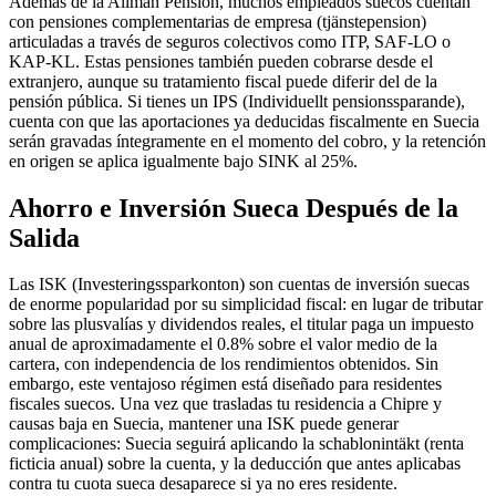
Además de la Allmän Pension, muchos empleados suecos cuentan
con pensiones complementarias de empresa (tjänstepension)
articuladas a través de seguros colectivos como ITP, SAF-LO o
KAP-KL. Estas pensiones también pueden cobrarse desde el
extranjero, aunque su tratamiento fiscal puede diferir del de la
pensión pública. Si tienes un IPS (Individuellt pensionssparande),
cuenta con que las aportaciones ya deducidas fiscalmente en Suecia
serán gravadas íntegramente en el momento del cobro, y la retención
en origen se aplica igualmente bajo SINK al 25%.
Ahorro e Inversión Sueca Después de la
Salida
Las ISK (Investeringssparkonton) son cuentas de inversión suecas
de enorme popularidad por su simplicidad fiscal: en lugar de tributar
sobre las plusvalías y dividendos reales, el titular paga un impuesto
anual de aproximadamente el 0.8% sobre el valor medio de la
cartera, con independencia de los rendimientos obtenidos. Sin
embargo, este ventajoso régimen está diseñado para residentes
fiscales suecos. Una vez que trasladas tu residencia a Chipre y
causas baja en Suecia, mantener una ISK puede generar
complicaciones: Suecia seguirá aplicando la schablonintäkt (renta
ficticia anual) sobre la cuenta, y la deducción que antes aplicabas
contra tu cuota sueca desaparece si ya no eres residente.