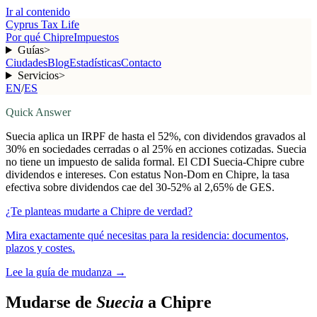
Ir al contenido
Cyprus Tax Life
Por qué Chipre
Impuestos
Guías
>
Ciudades
Blog
Estadísticas
Contacto
Servicios
>
EN
/
ES
Quick Answer
Suecia aplica un IRPF de hasta el 52%, con dividendos gravados al
30% en sociedades cerradas o al 25% en acciones cotizadas. Suecia
no tiene un impuesto de salida formal. El CDI Suecia-Chipre cubre
dividendos e intereses. Con estatus Non-Dom en Chipre, la tasa
efectiva sobre dividendos cae del 30-52% al 2,65% de GES.
¿Te planteas mudarte a Chipre de verdad?
Mira exactamente qué necesitas para la residencia: documentos,
plazos y costes.
Lee la guía de mudanza
→
Mudarse de
Suecia
a Chipre