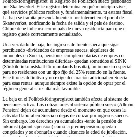
Folkbokföringsregistret, el Registro de Población sueco gestionado
por Skatteverket. Este registro determina en qué municipio vives,
qué servicios públicos recibes y, fundamentalmente, tu estatus fiscal.
La baja se tramita presencialmente o por internet en el portal de
Skatteverket, notificando la fecha de salida y el país de destino.
Chipre debe indicarse como país de nueva residencia para que el
registro quede correctamente actualizado.
Una vez dado de baja, los ingresos de fuente sueca que sigas
percibiendo -dividendos de empresas suecas, alquileres de
inmuebles en Suecia, pensiones complementarias de empresa o
determinadas retribuciones diferidas- quedan sometidos al SINK
(Särskild inkomstskatt för utomlands bosatta), un impuesto especial
para no residentes con un tipo fijo del 25% retenido en la fuente.
Este tipo es definitivo y no exige declaración adicional en Suecia
para esas rentas, aunque siempre existe la opción de optar por el
régimen general si resulta más favorable.
La baja en el Folkbokföringsregistret también afecta al sistema de
pensiones activo. Las cotizaciones al sistema público sueco (Allmän
Pension) dejan de acumularse desde el momento en que cesas la
actividad laboral en Suecia o dejas de cotizar por ingresos suecos.
Sin embargo, los derechos ya acumulados -tanto la pensión de
inkomst (garantistpension) como la premiepension- quedan
congelados y se abonarán cuando alcances la edad de jubilación,