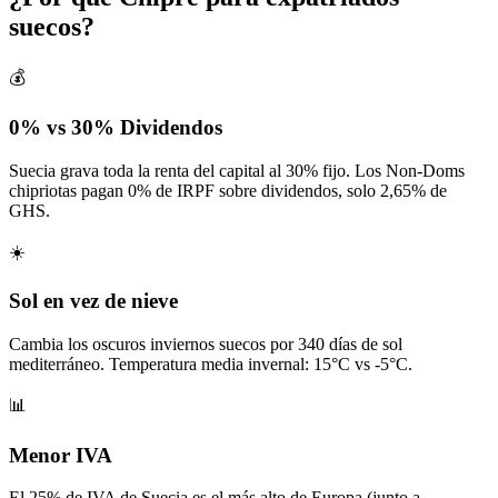
suecos?
💰
0% vs 30% Dividendos
Suecia grava toda la renta del capital al 30% fijo. Los Non-Doms
chipriotas pagan 0% de IRPF sobre dividendos, solo 2,65% de
GHS.
☀️
Sol en vez de nieve
Cambia los oscuros inviernos suecos por 340 días de sol
mediterráneo. Temperatura media invernal: 15°C vs -5°C.
📊
Menor IVA
El 25% de IVA de Suecia es el más alto de Europa (junto a