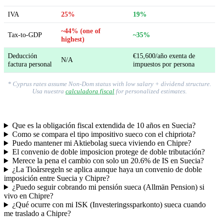
IVA
25%
19%
~44% (one of
Tax-to-GDP
~35%
highest)
Deducción
€15,600/año exenta de
N/A
factura personal
impuestos por persona
* Cyprus rates assume Non-Dom status with low salary + dividend structure.
Usa nuestra
calculadora fiscal
for personalized estimates.
Que es la obligación fiscal extendida de 10 años en Suecia?
Como se compara el tipo impositivo sueco con el chipriota?
Puedo mantener mi Aktiebolag sueca viviendo en Chipre?
El convenio de doble imposicion protege de doble tributación?
Merece la pena el cambio con solo un 20.6% de IS en Suecia?
¿La Tioårsregeln se aplica aunque haya un convenio de doble
imposición entre Suecia y Chipre?
¿Puedo seguir cobrando mi pensión sueca (Allmän Pension) si
vivo en Chipre?
¿Qué ocurre con mi ISK (Investeringssparkonto) sueca cuando
me traslado a Chipre?