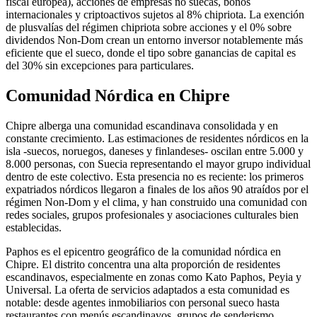
fiscal europea), acciones de empresas no suecas, bonos
internacionales y criptoactivos sujetos al 8% chipriota. La exención
de plusvalías del régimen chipriota sobre acciones y el 0% sobre
dividendos Non-Dom crean un entorno inversor notablemente más
eficiente que el sueco, donde el tipo sobre ganancias de capital es
del 30% sin excepciones para particulares.
Comunidad Nórdica en Chipre
Chipre alberga una comunidad escandinava consolidada y en
constante crecimiento. Las estimaciones de residentes nórdicos en la
isla -suecos, noruegos, daneses y finlandeses- oscilan entre 5.000 y
8.000 personas, con Suecia representando el mayor grupo individual
dentro de este colectivo. Esta presencia no es reciente: los primeros
expatriados nórdicos llegaron a finales de los años 90 atraídos por el
régimen Non-Dom y el clima, y han construido una comunidad con
redes sociales, grupos profesionales y asociaciones culturales bien
establecidas.
Paphos es el epicentro geográfico de la comunidad nórdica en
Chipre. El distrito concentra una alta proporción de residentes
escandinavos, especialmente en zonas como Kato Paphos, Peyia y
Universal. La oferta de servicios adaptados a esta comunidad es
notable: desde agentes inmobiliarios con personal sueco hasta
restaurantes con menús escandinavos, grupos de senderismo