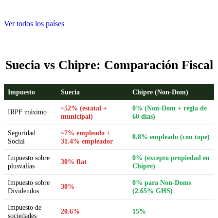
Ver todos los países
Suecia vs Chipre: Comparación Fiscal
Impuesto
Suecia
Chipre (Non-Dom)
~52% (estatal +
0% (Non-Dom + regla de
IRPF máximo
municipal)
60 días)
Seguridad
~7% empleado +
8.8% empleado (con tope)
Social
31.4% empleador
Impuesto sobre
0% (excepto propiedad en
30% flat
plusvalías
Chipre)
Impuesto sobre
0% para Non-Doms
30%
Dividendos
(2.65% GHS)
Impuesto de
20.6%
15%
sociedades