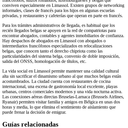
francófonos, suizos romandos, luxemburgueses y belgas que
conviven especialmente en Limassol. Existen grupos de networking
informales, clases de francés para los hijos en algunas escuelas
privadas, y restaurantes y cafeterías que operan en parte en francés.
Para los trámites administrativos de llegada, es habitual que los
recién llegados belgas se apoyen en la red de compatriotas para
encontrar abogados, contables y agentes inmobiliarios de confianza.
Hay despachos de abogados en Limassol con abogados o
intermediarios francófonos especializados en relocalizaciones
belgas, que conocen tanto el derecho chipriota como las
particularidades del sistema belga, convenio de doble imposición,
salida del ONSS, homologación de títulos, etc.
La vida social en Limassol permite mantener una calidad cultural
alta sin sacrificar el dinamismo urbano al que muchos belgas están
acostumbrados. La ciudad cuenta con restaurantes de cocina
internacional, una escena de gastronomía local excelente, playas
urbanas, centros comerciales modernos y una vida nocturna activa.
Las conexiones aéreas directas Bruselas-Larnaca (Brussels Airlines,
Ryanair) permiten visitar familia y amigos en Bélgica en unas dos
horas y media, lo que elimina el sentimiento de aislamiento que
puede frenar la decisión de emigrar.
Guías relacionadas