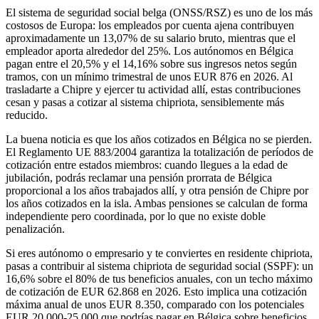
El sistema de seguridad social belga (ONSS/RSZ) es uno de los más
costosos de Europa: los empleados por cuenta ajena contribuyen
aproximadamente un 13,07% de su salario bruto, mientras que el
empleador aporta alrededor del 25%. Los autónomos en Bélgica
pagan entre el 20,5% y el 14,16% sobre sus ingresos netos según
tramos, con un mínimo trimestral de unos EUR 876 en 2026. Al
trasladarte a Chipre y ejercer tu actividad allí, estas contribuciones
cesan y pasas a cotizar al sistema chipriota, sensiblemente más
reducido.
La buena noticia es que los años cotizados en Bélgica no se pierden.
El Reglamento UE 883/2004 garantiza la totalización de períodos de
cotización entre estados miembros: cuando llegues a la edad de
jubilación, podrás reclamar una pensión prorrata de Bélgica
proporcional a los años trabajados allí, y otra pensión de Chipre por
los años cotizados en la isla. Ambas pensiones se calculan de forma
independiente pero coordinada, por lo que no existe doble
penalización.
Si eres autónomo o empresario y te conviertes en residente chipriota,
pasas a contribuir al sistema chipriota de seguridad social (SSPF): un
16,6% sobre el 80% de tus beneficios anuales, con un techo máximo
de cotización de EUR 62.868 en 2026. Esto implica una cotización
máxima anual de unos EUR 8.350, comparado con los potenciales
EUR 20.000-25.000 que podrías pagar en Bélgica sobre beneficios