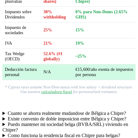
plusvalías
shares)
Chipre)
Impuesto sobre
30%
0% para Non-Doms (2.65%
Dividendos
withholding
GHS)
Impuesto de
25%
15%
sociedades
IVA
21%
19%
Tax Wedge
52.6% (#1
~25%
(OECD)
globally)
Deducción factura
€15,600/año exenta de impuestos
N/A
personal
por persona
* Cyprus rates assume Non-Dom status with low salary + dividend structure.
Usa nuestra
calculadora fiscal
for personalized estimates.
Cuanto se ahorra realmente mudandose de Bélgica a Chipre?
Existe convenio de doble imposicion entre Bélgica y Chipre?
Puedo mantener mi sociedad belga (BVBA/SRL) viviendo en
Chipre?
Como funciona la residencia fiscal en Chipre para belgas?