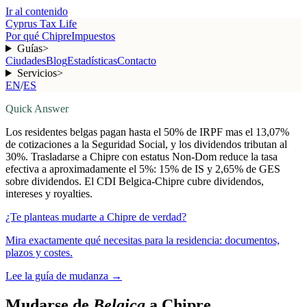
Ir al contenido
Cyprus Tax Life
Por qué Chipre
Impuestos
Guías
>
Ciudades
Blog
Estadísticas
Contacto
Servicios
>
EN
/
ES
Quick Answer
Los residentes belgas pagan hasta el 50% de IRPF mas el 13,07%
de cotizaciones a la Seguridad Social, y los dividendos tributan al
30%. Trasladarse a Chipre con estatus Non-Dom reduce la tasa
efectiva a aproximadamente el 5%: 15% de IS y 2,65% de GES
sobre dividendos. El CDI Belgica-Chipre cubre dividendos,
intereses y royalties.
¿Te planteas mudarte a Chipre de verdad?
Mira exactamente qué necesitas para la residencia: documentos,
plazos y costes.
Lee la guía de mudanza
→
Mudarse de
Belgica
a Chipre