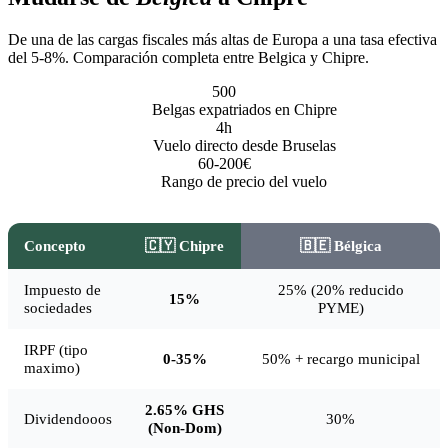
De una de las cargas fiscales más altas de Europa a una tasa efectiva
del 5-8%. Comparación completa entre Belgica y Chipre.
500
Belgas expatriados en Chipre
4h
Vuelo directo desde Bruselas
60-200€
Rango de precio del vuelo
Concepto
🇨🇾 Chipre
🇧🇪 Bélgica
Impuesto de
25% (20% reducido
15%
sociedades
PYME)
IRPF (tipo
0-35%
50% + recargo municipal
maximo)
2.65% GHS
Dividendooos
30%
(Non-Dom)