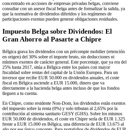
concentrado en acciones de empresas privadas belgas, conviene
consultar con un asesor fiscal belga antes de formalizar la salida, ya
que la normativa de dividendos diferidos y los regímenes de
participaciones exentas pueden generar obligaciones residuales.
Impuesto Belga sobre Dividendos: El
Gran Ahorro al Pasarte a Chipre
Bélgica grava los dividendos con un précompte mobilier (retención
en origen) del 30% sobre el importe bruto, sin deducciones ni
mínimos exentos de carácter general. Este porcentaje, que ya era del
25% hasta 2017, sitúa a Bélgica entre los países con mayor
fiscalidad sobre rentas del capital de la Unión Europea. Para un
inversor que recibe EUR 50.000 en dividendos anuales, el coste
fiscal en Bélgica asciende a EUR 15.000, dinero que va
directamente a la hacienda belga antes incluso de que los fondos
lleguen a tu cuenta.
En Chipre, como residente Non-Dom, los dividendos están exentos
del impuesto sobre la renta (0%) y solo tributan al 2,65% por la
contribución al sistema sanitario GESY (GHS). Sobre los mismos
EUR 50.000 de dividendos, el coste en Chipre sería de EUR 1.325
frente a EUR 15.000 en Bélgica, una diferencia de EUR 13.675 al
año por ese único concepto. Para portafolios de dividendos de EUR