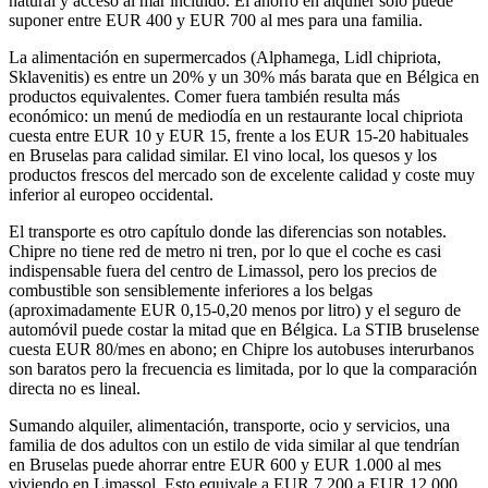
natural y acceso al mar incluido. El ahorro en alquiler solo puede
suponer entre EUR 400 y EUR 700 al mes para una familia.
La alimentación en supermercados (Alphamega, Lidl chipriota,
Sklavenitis) es entre un 20% y un 30% más barata que en Bélgica en
productos equivalentes. Comer fuera también resulta más
económico: un menú de mediodía en un restaurante local chipriota
cuesta entre EUR 10 y EUR 15, frente a los EUR 15-20 habituales
en Bruselas para calidad similar. El vino local, los quesos y los
productos frescos del mercado son de excelente calidad y coste muy
inferior al europeo occidental.
El transporte es otro capítulo donde las diferencias son notables.
Chipre no tiene red de metro ni tren, por lo que el coche es casi
indispensable fuera del centro de Limassol, pero los precios de
combustible son sensiblemente inferiores a los belgas
(aproximadamente EUR 0,15-0,20 menos por litro) y el seguro de
automóvil puede costar la mitad que en Bélgica. La STIB bruselense
cuesta EUR 80/mes en abono; en Chipre los autobuses interurbanos
son baratos pero la frecuencia es limitada, por lo que la comparación
directa no es lineal.
Sumando alquiler, alimentación, transporte, ocio y servicios, una
familia de dos adultos con un estilo de vida similar al que tendrían
en Bruselas puede ahorrar entre EUR 600 y EUR 1.000 al mes
viviendo en Limassol. Esto equivale a EUR 7.200 a EUR 12.000