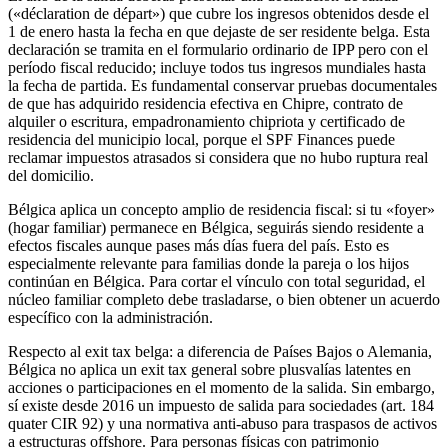
(«déclaration de départ») que cubre los ingresos obtenidos desde el
1 de enero hasta la fecha en que dejaste de ser residente belga. Esta
declaración se tramita en el formulario ordinario de IPP pero con el
período fiscal reducido; incluye todos tus ingresos mundiales hasta
la fecha de partida. Es fundamental conservar pruebas documentales
de que has adquirido residencia efectiva en Chipre, contrato de
alquiler o escritura, empadronamiento chipriota y certificado de
residencia del municipio local, porque el SPF Finances puede
reclamar impuestos atrasados si considera que no hubo ruptura real
del domicilio.
Bélgica aplica un concepto amplio de residencia fiscal: si tu «foyer»
(hogar familiar) permanece en Bélgica, seguirás siendo residente a
efectos fiscales aunque pases más días fuera del país. Esto es
especialmente relevante para familias donde la pareja o los hijos
continúan en Bélgica. Para cortar el vínculo con total seguridad, el
núcleo familiar completo debe trasladarse, o bien obtener un acuerdo
específico con la administración.
Respecto al exit tax belga: a diferencia de Países Bajos o Alemania,
Bélgica no aplica un exit tax general sobre plusvalías latentes en
acciones o participaciones en el momento de la salida. Sin embargo,
sí existe desde 2016 un impuesto de salida para sociedades (art. 184
quater CIR 92) y una normativa anti-abuso para traspasos de activos
a estructuras offshore. Para personas físicas con patrimonio