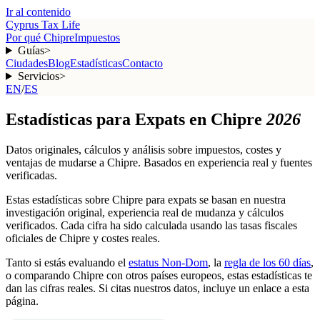
Ir al contenido
Cyprus Tax Life
Por qué Chipre
Impuestos
Guías
>
Ciudades
Blog
Estadísticas
Contacto
Servicios
>
EN
/
ES
Estadísticas para Expats en Chipre
2026
Datos originales, cálculos y análisis sobre impuestos, costes y
ventajas de mudarse a Chipre. Basados en experiencia real y fuentes
verificadas.
Estas estadísticas sobre Chipre para expats se basan en nuestra
investigación original, experiencia real de mudanza y cálculos
verificados. Cada cifra ha sido calculada usando las tasas fiscales
oficiales de Chipre y costes reales.
Tanto si estás evaluando el
estatus Non-Dom
, la
regla de los 60 días
,
o comparando Chipre con otros países europeos, estas estadísticas te
dan las cifras reales. Si citas nuestros datos, incluye un enlace a esta
página.